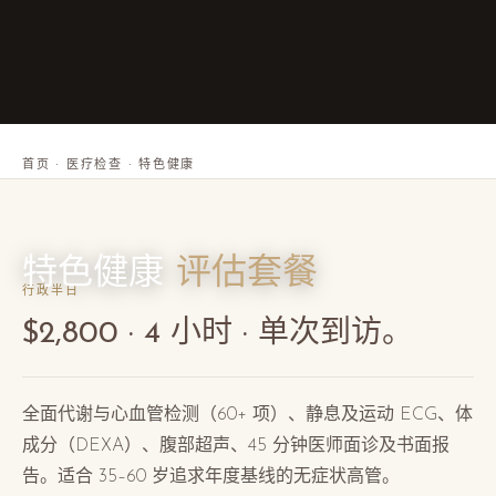
首页
·
医疗检查
·
特色健康
特色健康
评估套餐
行政半日
$2,800 · 4 小时 · 单次到访。
全面代谢与心血管检测（60+ 项）、静息及运动 ECG、体
成分（DEXA）、腹部超声、45 分钟医师面诊及书面报
告。适合 35–60 岁追求年度基线的无症状高管。