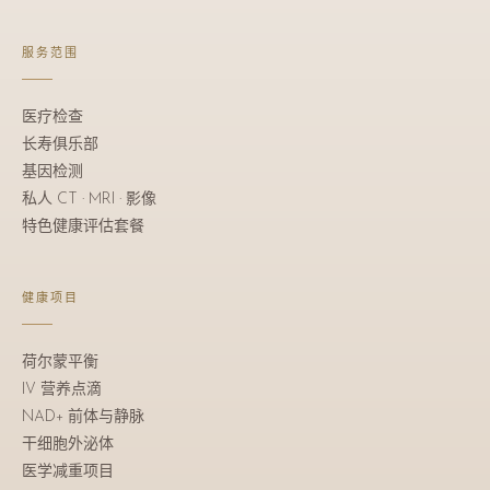
服务范围
医疗检查
长寿俱乐部
基因检测
私人 CT · MRI · 影像
特色健康评估套餐
健康项目
荷尔蒙平衡
IV 营养点滴
NAD+ 前体与静脉
干细胞外泌体
医学减重项目